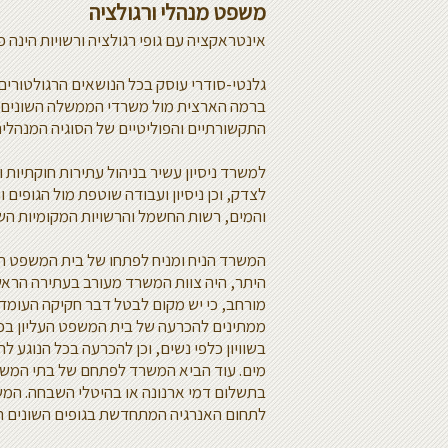
משפט מנהלי ורגולציה
אינטראקציה עם גופי רגולציה ורשויות הינה 
גלנטי-סודרי עוסק בכל הנושאים הרגולטורים
ברמה הארצית מול משרדי הממשלה השונים. 
התקשורתיים והפוליטיים של הסוגיה המנהלית
למשרד ניסיון עשיר בניהול עתירות חוקתיות
לצדק, וכן ניסיון ועבודה שוטפת מול הגופים
והמים, רשות החשמל והרשויות המקומיות השו
המשרד הניח ומניח לפתחו של בית המשפט העל
היתר, היה צוות המשרד מעורב בעתירה הרא
מורחב, כי יש מקום לבטל דבר חקיקה העומד בנ
ממתינים להכרעה של בית המשפט העליון בכל 
בשוויון כלפי נשים, וכן להכרעה בכל הנוגע לח
מים. עוד הביא המשרד לפתחם של בתי המשפ
בתשלום דמי ארנונה או בהיטלי השבחה. המש
לתחום האנרגיה המתחדשת בגופים השונים הק